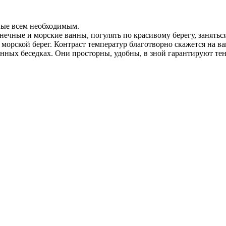
ные всем необходимым.
ечные и морские ванны, погулять по красивому берегу, занятьс
а морской берег. Контраст температур благотворно скажется на в
ных беседках. Они просторны, удобны, в зной гарантируют тен